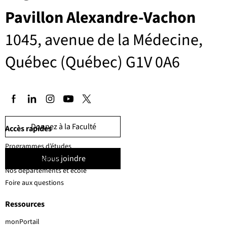
Pavillon Alexandre-Vachon
1045, avenue de la Médecine,
Québec (Québec) G1V 0A6
Donnez à la Faculté
Accès rapides
Programmes d’études
Nous joindre
Corps professoral
Nos départements et école
Foire aux questions
Ressources
monPortail